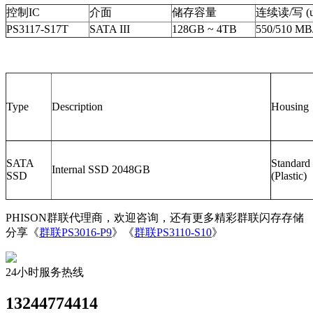
控制IC
介面
储存容量
连续读/写 (up
PS3117-S17T
SATA III
128GB ~ 4TB
550/510 MB
Type
Description
Housing
SATA
Standard
Internal SSD 2048GB
SSD
(Plastic)
PHISON群联代理商，欢迎咨询，还有更多精彩群联闪存存储
分享《
群联PS3016-P9
》《
群联PS3110-S10
》
24小时服务热线
13244774414