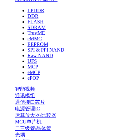
LPDDR
DDR
FLASH
SDRAM
TrustME
eMMC
EEPROM
SPI & PPI NAND
Raw NAND
UFS
MCP
eMCP
ePOP
智能视频
通讯模组
通信接口芯片
电源管理IC
运算放大器/比较器
MCU单片机
二三级管/晶体管
光耦