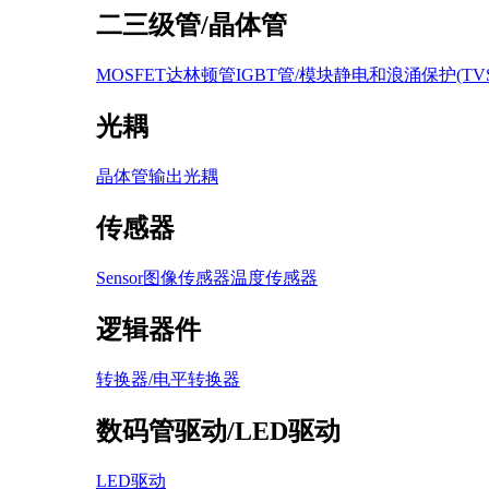
二三级管/晶体管
MOSFET
达林顿管
IGBT管/模块
静电和浪涌保护(TVS /
光耦
晶体管输出光耦
传感器
Sensor图像传感器
温度传感器
逻辑器件
转换器/电平转换器
数码管驱动/LED驱动
LED驱动