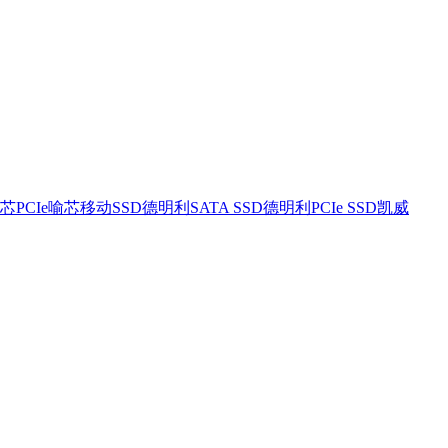
芯PCIe
喻芯移动SSD
德明利SATA SSD
德明利PCIe SSD
凯威