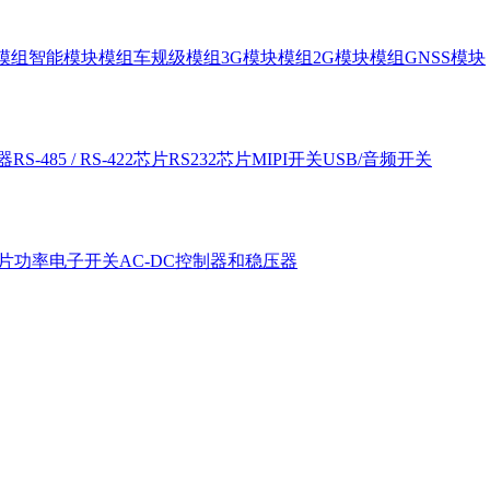
块模组
智能模块模组
车规级模组
3G模块模组
2G模块模组
GNSS模块
器
RS-485 / RS-422芯片
RS232芯片
MIPI开关
USB/音频开关
片
功率电子开关
AC-DC控制器和稳压器