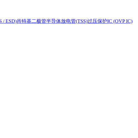
 ESD)
肖特基二极管
半导体放电管(TSS)
过压保护IC (OVP IC)