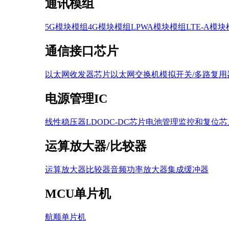
通讯模组
5G模块模组
4G模块模组
LPWA模块模组
LTE-A模
通信接口芯片
以太网收发器芯片
以太网交换机
模拟开关/多路复用
电源管理IC
线性稳压器LDO
DC-DC芯片
电池管理
监控和复位芯
运算放大器/比较器
运算放大器
比较器
音频功率放大器
集成缓冲器
MCU单片机
航顺单片机