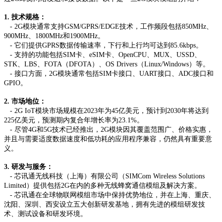
1. 技术规格：
- 2G模块通常支持GSM/GPRS/EDGE技术，工作频段包括850MHz、
900MHz、1800MHz和1900MHz。
- 它们提供GPRS数据传输速率，下行和上行均可达到85.6kbps。
- 支持的功能包括SIM卡、eSIM卡、OpenCPU、MUX、USSD、
STK、LBS、FOTA（DFOTA）、OS Drivers（Linux/Windows）等。
- 接口方面，2G模块通常包括SIM卡接口、UART接口、ADC接口和
GPIO。
2. 市场地位：
- 2G IoT模块市场规模在2023年为45亿美元，预计到2030年将达到
225亿美元，预测期内复合年增长率为23.1%。
- 尽管4G和5G技术已经推出，2G模块因其覆盖范围广、价格实惠，
并且与需要适度数据速度和低功耗的应用程序兼容，仍然具有重要意
义。
3. 研发与服务：
- 芯讯通无线科技（上海）有限公司（SIMCom Wireless Solutions
Limited）提供包括2G在内的多种无线蜂窝通信模组及解决方案。
- 芯讯通在全球物联网模组市场中保持优势地位，并在上海、重庆、
沈阳、深圳、西安设立五大创新研发基地，拥有先进的模组研发技
术、测试设备和研发环境。