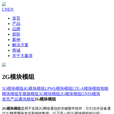
CN
EN
首页
产品
品牌
群联
案例
解决方案
商城
关于大鑫浪
2G模块模组
5G模块模组
4G模块模组
LPWA模块模组
LTE-A模块模组
智能
模块模组
车规级模组
3G模块模组
2G模块模组
GNSS模块
首页
产品
通讯模组
2G模块模组
2G模块模组
是用于实现2G网络通信的关键硬件组件，它们允许设备通
过2G蜂窝网络发送和接收数据。以下是一些2G模块模组的介绍：