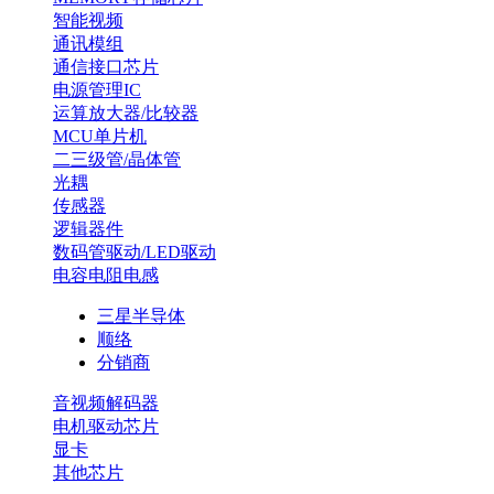
智能视频
通讯模组
通信接口芯片
电源管理IC
运算放大器/比较器
MCU单片机
二三级管/晶体管
光耦
传感器
逻辑器件
数码管驱动/LED驱动
电容电阻电感
三星半导体
顺络
分销商
音视频解码器
电机驱动芯片
显卡
其他芯片