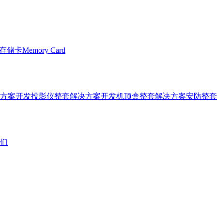
储卡Memory Card
方案开发
投影仪整套解决方案开发
机顶盒整套解决方案
安防整套
们