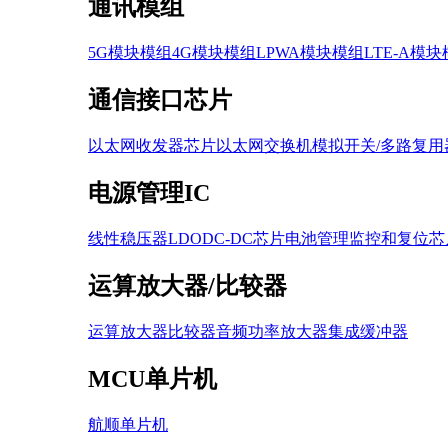
通讯模组
5G模块模组
4G模块模组
LPWA模块模组
LTE-A模
通信接口芯片
以太网收发器芯片
以太网交换机
模拟开关/多路复用
电源管理IC
线性稳压器LDO
DC-DC芯片
电池管理
监控和复位芯
运算放大器/比较器
运算放大器
比较器
音频功率放大器
集成缓冲器
MCU单片机
航顺单片机