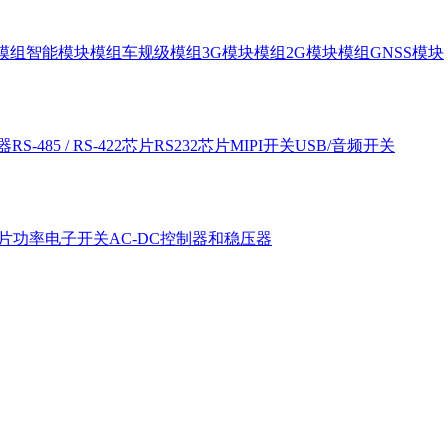
块模组
智能模块模组
车规级模组
3G模块模组
2G模块模组
GNSS模块
器
RS-485 / RS-422芯片
RS232芯片
MIPI开关
USB/音频开关
片
功率电子开关
AC-DC控制器和稳压器