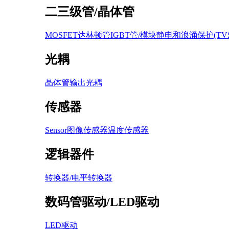
二三级管/晶体管
MOSFET
达林顿管
IGBT管/模块
静电和浪涌保护(TVS /
光耦
晶体管输出光耦
传感器
Sensor图像传感器
温度传感器
逻辑器件
转换器/电平转换器
数码管驱动/LED驱动
LED驱动