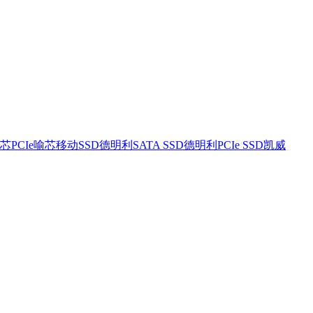
芯PCIe
喻芯移动SSD
德明利SATA SSD
德明利PCIe SSD
凯威