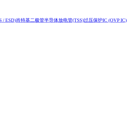
 ESD)
肖特基二极管
半导体放电管(TSS)
过压保护IC (OVP IC)